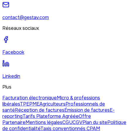
contact@gestav.com
Réseaux sociaux
Facebook
Linkedin
Plus
Facturation électronique
Micro & professions
libérales
TPE
PME
Agriculteurs
Professionnels de
santé
Réception de factures
Émission de factures
E-
reporting
Tarifs Plateforme Agréée
Offre
Partenaire
Mentions légales
CGU
CGV
Plan du site
Politique
de confidentialité
Taxis conventionnés CPAM