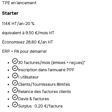
TPE en lancement
Starter
114
€ HT/an
-
20
%
équivalent à
9,50 €/mois HT
Économisez
28,80 €/an HT
ERP + PA pour démarrer
30 factures/mois (émises + reçues)*
Inscription dans l'annuaire PPF
1 utilisateur
Clients/fournisseurs illimités
Relance des factures clients
Devis & factures
Surplus : 0,20 €/facture