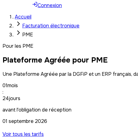
Souscrire
Connexion
Accueil
Facturation électronique
PME
Pour les PME
Plateforme Agréée pour PME
Une Plateforme Agréée par la DGFiP et un ERP français, da
01
mois
:
24
jours
avant l'obligation de réception
01 septembre 2026
Business —
671 € HT/an
Voir tous les tarifs