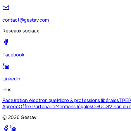
contact@gestav.com
Réseaux sociaux
Facebook
Linkedin
Plus
Facturation électronique
Micro & professions libérales
TPE
Agréée
Offre Partenaire
Mentions légales
CGU
CGV
Plan du s
© 2026 Gestav