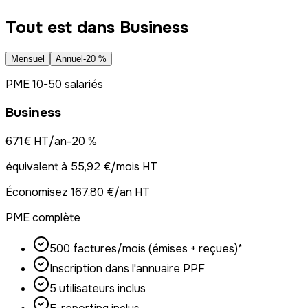
Tout est dans Business
Mensuel
Annuel
-
20
%
PME 10-50 salariés
Business
671
€ HT/an
-
20
%
équivalent à
55,92 €/mois HT
Économisez
167,80 €/an HT
PME complète
500 factures/mois (émises + reçues)*
Inscription dans l'annuaire PPF
5 utilisateurs inclus