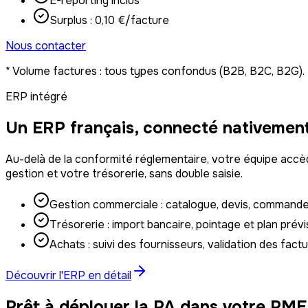
E-reporting inclus
Surplus : 0,10 €/facture
Nous contacter
* Volume factures : tous types confondus (B2B, B2C, B2G). L'
ERP intégré
Un ERP français, connecté nativement
Au-delà de la conformité réglementaire, votre équipe accè
gestion et votre trésorerie, sans double saisie.
Gestion commerciale : catalogue, devis, commandes,
Trésorerie : import bancaire, pointage et plan prévi
Achats : suivi des fournisseurs, validation des fac
Découvrir l'ERP en détail
Prêt à déployer la PA dans votre PME